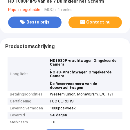
HD 1080P IPS van de 7 Duimkleur het Scherm
Prijs：negotiable
MOQ：1 reeks
Beste prijs
Contact nu
Productomschrijving
HD1080P vrachtwagen Omgekeerde
Camera
,
ROHS-Vrachtwagen Omgekeerde
Hoog licht
Camera
,
De Reservecamera van de
doosvrachtwagen
Betalingscondities
Western Union, MoneyGram, L/C, T/T
Certificering
FCC CE ROHS
Levering vermogen
1000pcs/week
Levertijd
5-8 dagen
Merknaam
TX